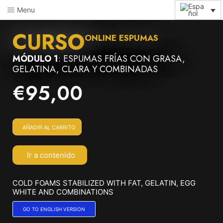
Menu
CURSO
ONLINE ESPUMAS
MÓDULO 1
: ESPUMAS FRÍAS CON GRASA,
GELATINA, CLARA Y COMBINADAS
€
95,00
AÑADIR AL CARRITO
Ir a contenido
COLD FOAMS STABILIZED WITH FAT, GELATIN, EGG
WHITE AND COMBINATIONS
GO TO ENGLISH VERSION