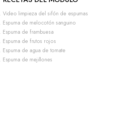
Video limpieza del sifón de espumas
Espuma de melocotón sanguino
Espuma de frambuesa
Espuma de frutos rojos
Espuma de agua de tomate
Espuma de mejillones
Espuma de menta y limón
Espuma de albahaca y tomate
Espuma de tomate y kimchee
Espuma de yogurt
Espuma de foie gras con vino de Oporto y 4
especias
Espuma de dulce de leche