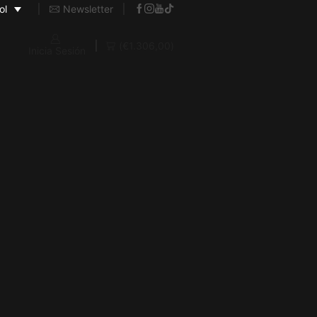
Newsletter
ol
(
€
1.306,00
)
Inicia Sesión