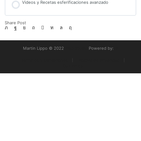
Videos y Recetas esferificaciones avanzado
Share Post
Martin Lippo © 2022
Web Studio
Powered by:
SI
Términos y Condiciones
Politica de Privacidad
Contactos