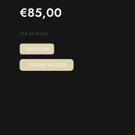
€
85,00
Out of stock
ADD TO CART
COURSE ACCESS