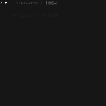
Newsletter
sh
Inicia Sesión
(
€
0,00
)