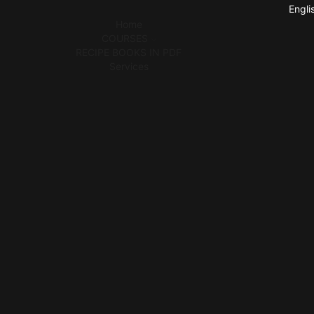
Engli
Home
COURSES
RECIPE BOOKS IN PDF
Services